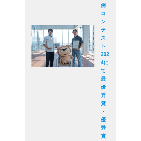
例
コ
ン
テ
ス
ト
202
4に
て
最
優
秀
賞
・
優
秀
賞