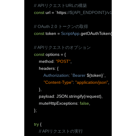
// APIリクエストURLの構築
const
 url 
=
`
https
:
//${API_ENDPOINT}/v1/projects/
// OAuth 2.0 トークンの取得
const
 token 
=
ScriptApp
.
getOAuthToken
();
// APIリクエストのオプション
const
 options 
=
{
        method
:
"POST"
,
        headers
:
{
Authorization
:
`
Bearer
 $
{
token
}`,
"Content-Type"
:
"application/json"
,
},
        payload
:
 JSON
.
stringify
(
request
),
        muteHttpExceptions
:
false
,
// HT
};
try
{
// APIリクエストの実行