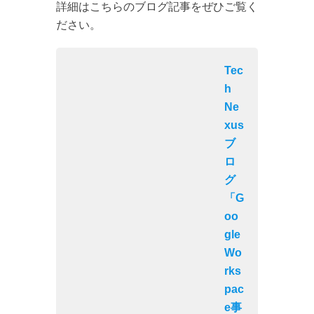
詳細はこちらのブログ記事をぜひご覧く
ださい。
Tec
h
Ne
xus
ブ
ロ
グ
「G
oo
gle
Wo
rks
pac
e事