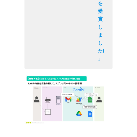
を
受
賞
し
ま
し
た!
」