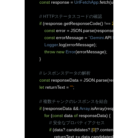
const
 response 
=
UrlFetchApp
.
fetch
(
url
,
 options
);
// HTTPステータスコードの確認
if
(
response
.
getResponseCode
()
!==
200
)
{
const
 error 
=
 JSON
.
parse
(
response
.
getContent
const
 errorMessage 
=
`
Gemini
 API 
Error
:
 $
{
res
Logger
.
log
(
errorMessage
);
throw
new
Error
(
errorMessage
);
}
// レスポンスデータの解析
const
 responseData 
=
 JSON
.
parse
(
response
.
getC
let
 returnText 
=
""
;
// 複数チャンクのレスポンスを結合
if
(
responseData 
&&
Array
.
isArray
(
responseData
))
for
(
const
 data 
of
 responseData
)
{
// 安全なプロパティアクセス
if
(
data
?.
candidates
?.[
0
]?.
content
?.
parts
?.[
0
]
                    returnText 
+=
 data
.
candidates
[
0
].
content
.
p