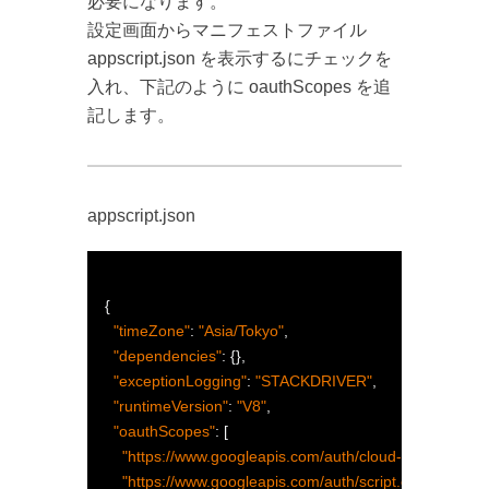
必要になります。
設定画面からマニフェストファイル
appscript.json を表示するにチェックを
入れ、下記のように oauthScopes を追
記します。
appscript.json
{
"timeZone"
:
"Asia/Tokyo"
,
"dependencies"
:
{},
"exceptionLogging"
:
"STACKDRIVER"
,
"runtimeVersion"
:
"V8"
,
"oauthScopes"
:
[
"https://www.googleapis.com/auth/cloud-platform.rea
"https://www.googleapis.com/auth/script.external_req