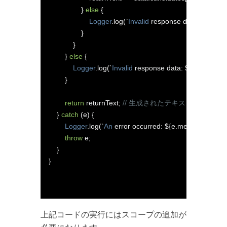
}
else
{
Logger
.
log
(`
Invalid
 response data format
:
 
}
}
}
else
{
Logger
.
log
(`
Invalid
 response data
:
 $
{
JSON
.
strin
}
return
 returnText
;
// 生成されたテキストを 返す
}
catch
(
e
)
{
Logger
.
log
(`
An
 error occurred
:
 $
{
e
.
message
}`);
throw
 e
;
}
}
上記コードの実行にはスコープの追加が