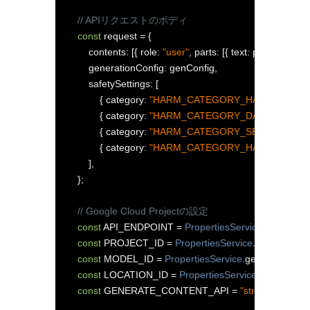
// APIリクエストのボディ
const
 request 
=
{
        contents
:
[{
 role
:
"user"
,
 parts
:
[{
 text
:
 prompt 
}]
}],
        generationConfig
:
 genConfig
,
//
        safetySettings
:
[
// 安全設
{
 category
:
"HARM_CATEGORY_HATE_SPEEC
{
 category
:
"HARM_CATEGORY_DANGEROUS
{
 category
:
"HARM_CATEGORY_SEXUALLY_EX
{
 category
:
"HARM_CATEGORY_HARASSMENT
],
};
// Google Cloud Projectの設定
const
 API_ENDPOINT 
=
PropertiesService
.
getScriptP
const
 PROJECT_ID 
=
PropertiesService
.
getScriptPro
const
 MODEL_ID 
=
PropertiesService
.
getScriptPrope
const
 LOCATION_ID 
=
PropertiesService
.
getScriptPr
const
 GENERATE_CONTENT_API 
=
"streamGenerat