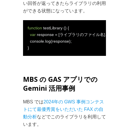
い回答が返ってきたらライブラリの利用
ができる状態になっています。
function
 testLibrary 
()
{
var
 response 
=
[ライブラリのファイル名].
gemini
(“雲
  console
.
log
(
response
);
}
MBS の GAS アプリでの
Gemini 活用事例
MBS では
2024年の GWS 事例コンテス
トにて最優秀賞をいただいた FAX の自
動分析
などでこのライブラリを利用して
います。