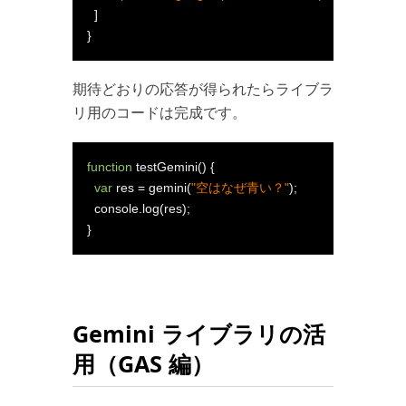
]
}
期待どおりの応答が得られたらライブラ
リ用のコードは完成です。
function
 testGemini
()
{
var
 res 
=
 gemini
(
"空はなぜ青い？"
);
  console
.
log
(
res
);
}
Gemini ライブラリの活
用（GAS 編）