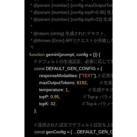
 * @param {number} [config.maxOutpu
 * @param {number} [config.topP=0
 * @param {number} [config.topK=32
 *

 * @return {string} 生成されたテキスト。

 * @throws {Error} APIリクエストが失敗した場合
 */
function
 gemini
(
prompt
,
 config 
=
{})
{
// デフォルトの生成設定。必要に応じて変更可能です
const
 DEFAULT_GEN_CONFIG 
=
{
        responseModalities
:
[
"TEXT"
],
// 応答形式はテキ
        maxOutputTokens
:
8192
,
// 生成される最大
        temperature
:
1
,
// 生成テキストの多様性
        topP
:
0.95
,
// Top-p パラメータ
        topK
:
32
,
// Top-k パラメータ
};
// 提供された設定でデフォルト設定を上書き
const
 genConfig 
=
{
...
DEFAULT_GEN_CONFIG
,
...
co