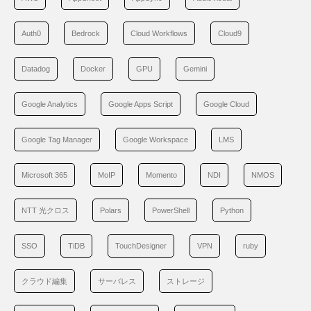
Auth0
Bedrock
Cloud Workflows
Cloud9
Datadog
Docker
GPU
Gemini
Google Analytics
Google Apps Script
Google Cloud
Google Tag Manager
Google Workspace
LMS
Microsoft 365
MoIP
Momento
NDI
NMOS
NTT 光クロス
Polars
PowerShell
Python
SSO
TiDB
TouchDesigner
VPN
ruby
クラウド編集
サーバレス
ストレージ