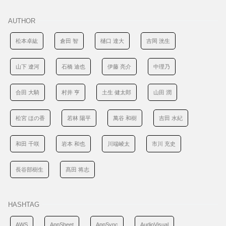
AUTHOR
松本卓紘
倉田 智
樋口 達大
吉岡 洸生
山下 遼河
石橋 迪也
伊藤 亮介
中理乃
合田 大騎
村井 亨
土生 健太郎
山田 潤
松宮 ほの香
若林 陽平
萬谷 和樹
吉田 水紀
和田 千咲
岩本 和也
川端崚太
市川 充史
長谷部樹生
髙田 将志
HASHTAG
AWS
AppSheet
AppSync
AudioVisual